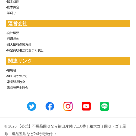
-庭木伐採
-庭木剪定
-草刈り
運営会社
-会社概要
-利用規約
-個人情報保護方針
-特定商取引法に基づく表記
関連リンク
-環境省
-SDGsについて
-家電製品協会
-遺品整理士協会
© 2026 【公式】不用品回収なら福山片付け110番｜粗大ゴミ回収・ゴミ屋
敷・遺品整理など24時間受付中！