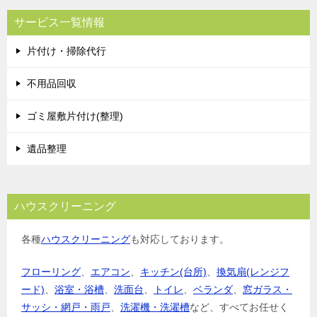
ビ
サービス一覧情報
ゲ
片付け・掃除代行
ー
シ
不用品回収
ョ
ゴミ屋敷片付け(整理)
ン
遺品整理
ハウスクリーニング
各種
ハウスクリーニング
も対応しております。
フローリング
、
エアコン
、
キッチン(台所)
、
換気扇(レンジフ
ード)
、
浴室・浴槽
、
洗面台
、
トイレ
、
ベランダ
、
窓ガラス・
サッシ・網戸・雨戸
、
洗濯機・洗濯槽
など、すべてお任せく