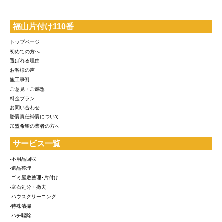
福山片付け110番
トップページ
初めての方へ
選ばれる理由
お客様の声
施工事例
ご意見・ご感想
料金プラン
お問い合わせ
賠償責任補償について
加盟希望の業者の方へ
サービス一覧
-不用品回収
-遺品整理
-ゴミ屋敷整理･片付け
-庭石処分・撤去
-ハウスクリーニング
-特殊清掃
-ハチ駆除