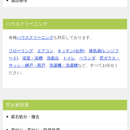
遺品整理
ハウスクリーニング
各種
ハウスクリーニング
も対応しております。
フローリング
、
エアコン
、
キッチン(台所)
、
換気扇(レンジフ
ード)
、
浴室・浴槽
、
洗面台
、
トイレ
、
ベランダ
、
窓ガラス・
サッシ・網戸・雨戸
、
洗濯機・洗濯槽
など、すべてお任せく
ださい。
空き家対策
庭石処分・撤去
草刈り・芝刈り・防草処理