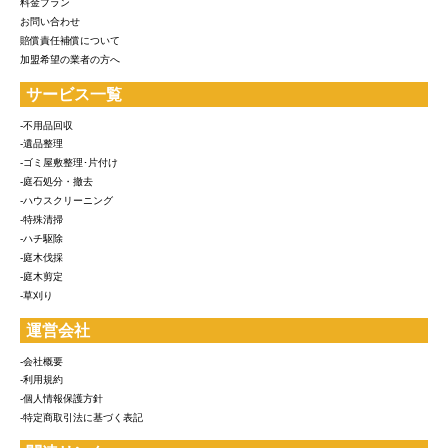
料金プラン
お問い合わせ
賠償責任補償について
加盟希望の業者の方へ
サービス一覧
-不用品回収
-遺品整理
-ゴミ屋敷整理･片付け
-庭石処分・撤去
-ハウスクリーニング
-特殊清掃
-ハチ駆除
-庭木伐採
-庭木剪定
-草刈り
運営会社
-会社概要
-利用規約
-個人情報保護方針
-特定商取引法に基づく表記