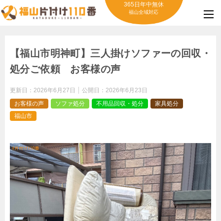
365日年中無休
福山全域対応
【福山市明神町】三人掛けソファーの回収・
処分ご依頼 お客様の声
更新日：
2026年6月27日
公開日：
2026年6月23日
お客様の声
ソファ処分
不用品回収・処分
家具処分
福山市