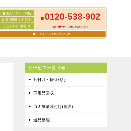
各種クレジット対応
0120-538-902
24時間夜間も対応中
安心の1億円保証付
無料
見積り
です。お気軽にご相談ください！
メールフォームでのお問い合わせ
サービス一覧情報
片付け・掃除代行
不用品回収
ゴミ屋敷片付け(整理)
遺品整理