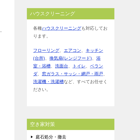
ハウスクリーニング
各種
ハウスクリーニング
も対応してお
ります。
フローリング
、
エアコン
、
キッチン
(台所)
、
換気扇(レンジフード)
、
浴
室・浴槽
、
洗面台
、
トイレ
、
ベラン
ダ
、
窓ガラス・サッシ・網戸・雨戸
、
洗濯機・洗濯槽
など、すべてお任せく
ださい。
空き家対策
庭石処分・撤去