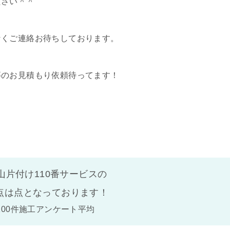
ださい＾＾
なくご連絡お待ちしております。
等のお見積もり依頼待ってます！
山片付け110番サービスの
点は
点となっております！
100件施工アンケート平均