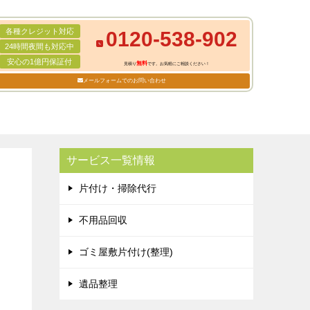
各種クレジット対応
0120-538-902
24時間夜間も対応中
安心の1億円保証付
無料
見積り
です。お気軽にご相談ください！
メールフォームでのお問い合わせ
サービス一覧情報
片付け・掃除代行
不用品回収
ゴミ屋敷片付け(整理)
遺品整理