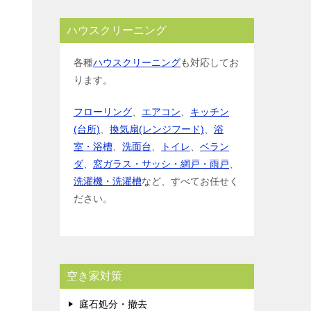
ハウスクリーニング
各種
ハウスクリーニング
も対応してお
ります。
フローリング
、
エアコン
、
キッチン
(台所)
、
換気扇(レンジフード)
、
浴
室・浴槽
、
洗面台
、
トイレ
、
ベラン
ダ
、
窓ガラス・サッシ・網戸・雨戸
、
洗濯機・洗濯槽
など、すべてお任せく
ださい。
空き家対策
庭石処分・撤去