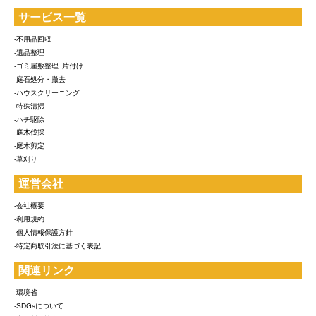
サービス一覧
-不用品回収
-遺品整理
-ゴミ屋敷整理･片付け
-庭石処分・撤去
-ハウスクリーニング
-特殊清掃
-ハチ駆除
-庭木伐採
-庭木剪定
-草刈り
運営会社
-会社概要
-利用規約
-個人情報保護方針
-特定商取引法に基づく表記
関連リンク
-環境省
-SDGsについて