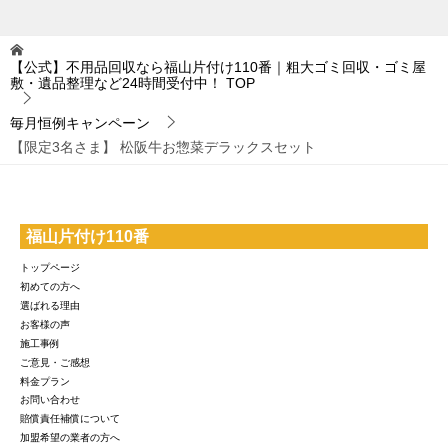
【公式】不用品回収なら福山片付け110番｜粗大ゴミ回収・ゴミ屋
敷・遺品整理など24時間受付中！
TOP
毎月恒例キャンペーン
【限定3名さま】 松阪牛お惣菜デラックスセット
福山片付け110番
トップページ
初めての方へ
選ばれる理由
お客様の声
施工事例
ご意見・ご感想
料金プラン
お問い合わせ
賠償責任補償について
加盟希望の業者の方へ