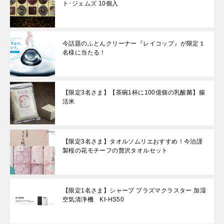
ト･ジェムズ 10個入
今話題のふとんクリーナー『レイコップ』が限定１
名様に当たる！
【限定3名さま】【茶碗1杯に100億個の乳酸菌】腸
活米
【限定3名さま】タオルソムリエおすすめ！今治謹
製桜の花モチーフの贅沢タオルセット
【限定1名さま】シャープ プラズマクラスター 加湿
空気清浄機 KI-HS50