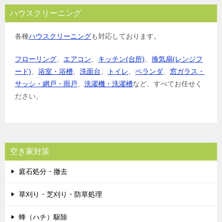
ハウスクリーニング
各種
ハウスクリーニング
も対応しております。
フローリング
、
エアコン
、
キッチン(台所)
、
換気扇(レンジフ
ード)
、
浴室・浴槽
、
洗面台
、
トイレ
、
ベランダ
、
窓ガラス・
サッシ・網戸・雨戸
、
洗濯機・洗濯槽
など、すべてお任せく
ださい。
空き家対策
庭石処分・撤去
草刈り・芝刈り・防草処理
蜂（ハチ）駆除