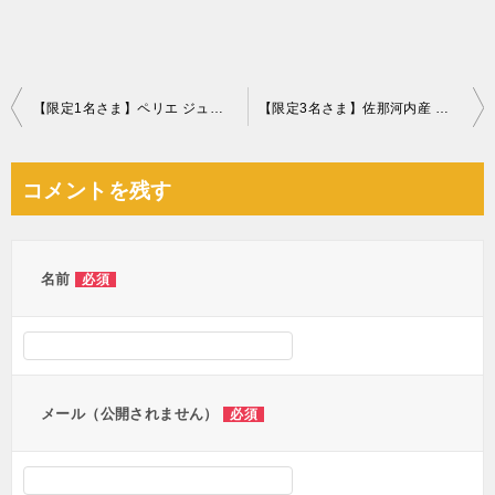
投
【限定1名さま】ペリエ ジュエ ベル エポック ロゼ
【限定3名さま】佐那河内産 さくらももいちご
稿
ナ
コメントを残す
ビ
ゲ
ー
名前
必須
シ
ョ
ン
メール（公開されません）
必須