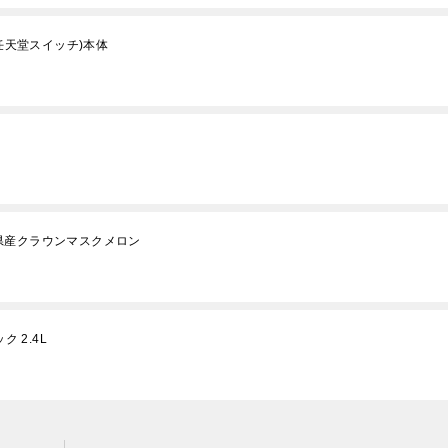
h(任天堂スイッチ)本体
県産クラウンマスクメロン
 2.4L