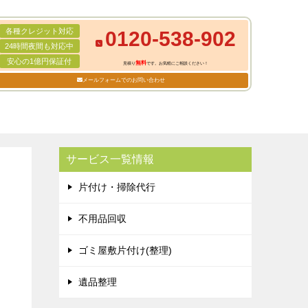
各種クレジット対応
0120-538-902
24時間夜間も対応中
安心の1億円保証付
無料
見積り
です。お気軽にご相談ください！
メールフォームでのお問い合わせ
サービス一覧情報
片付け・掃除代行
不用品回収
ゴミ屋敷片付け(整理)
遺品整理