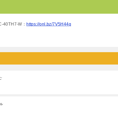
40TH7-W：
https://onl.bz/7V5H44q
ご
ル