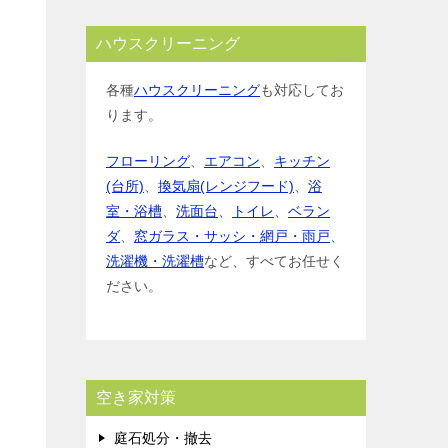
ハウスクリーニング
各種
ハウスクリーニング
も対応してお
ります。
フローリング
、
エアコン
、
キッチン
(台所)
、
換気扇(レンジフード)
、
浴
室・浴槽
、
洗面台
、
トイレ
、
ベラン
ダ
、
窓ガラス・サッシ・網戸・雨戸
、
洗濯機・洗濯槽
など、すべてお任せく
ださい。
空き家対策
庭石処分・撤去