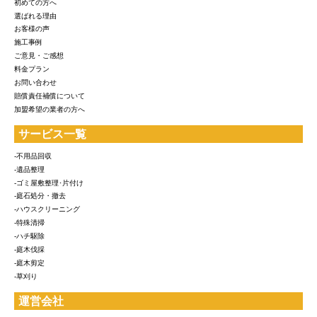
初めての方へ
選ばれる理由
お客様の声
施工事例
ご意見・ご感想
料金プラン
お問い合わせ
賠償責任補償について
加盟希望の業者の方へ
サービス一覧
-不用品回収
-遺品整理
-ゴミ屋敷整理･片付け
-庭石処分・撤去
-ハウスクリーニング
-特殊清掃
-ハチ駆除
-庭木伐採
-庭木剪定
-草刈り
運営会社