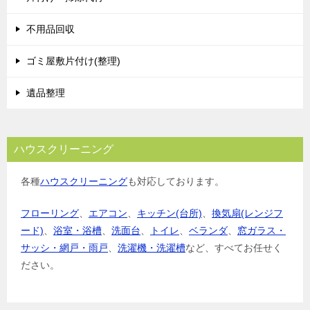
不用品回収
ゴミ屋敷片付け(整理)
遺品整理
ハウスクリーニング
各種
ハウスクリーニング
も対応しております。
フローリング
、
エアコン
、
キッチン(台所)
、
換気扇(レンジフ
ード)
、
浴室・浴槽
、
洗面台
、
トイレ
、
ベランダ
、
窓ガラス・
サッシ・網戸・雨戸
、
洗濯機・洗濯槽
など、すべてお任せく
ださい。