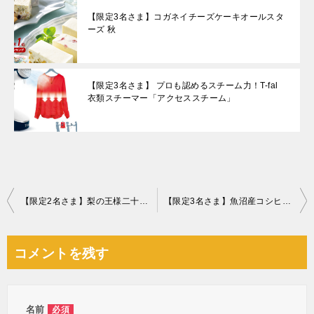
【限定3名さま】コガネイチーズケーキオールスタ
ーズ 秋
【限定3名さま】 プロも認めるスチーム力！T-fal
衣類スチーマー「アクセススチーム」
投
【限定2名さま】梨の王様二十世紀梨
【限定3名さま】魚沼産コシヒカリ 雪椿 5kg
稿
ナ
コメントを残す
ビ
ゲ
ー
名前
必須