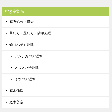
空き家対策
庭石処分・撤去
草刈り・芝刈り・防草処理
蜂（ハチ）駆除
アシナガバチ駆除
スズメバチ駆除
ミツバチ駆除
庭木伐採
庭木剪定