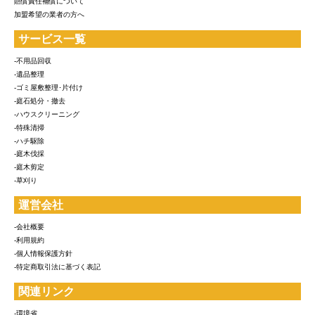
賠償責任補償について
加盟希望の業者の方へ
サービス一覧
-不用品回収
-遺品整理
-ゴミ屋敷整理･片付け
-庭石処分・撤去
-ハウスクリーニング
-特殊清掃
-ハチ駆除
-庭木伐採
-庭木剪定
-草刈り
運営会社
-会社概要
-利用規約
-個人情報保護方針
-特定商取引法に基づく表記
関連リンク
-環境省