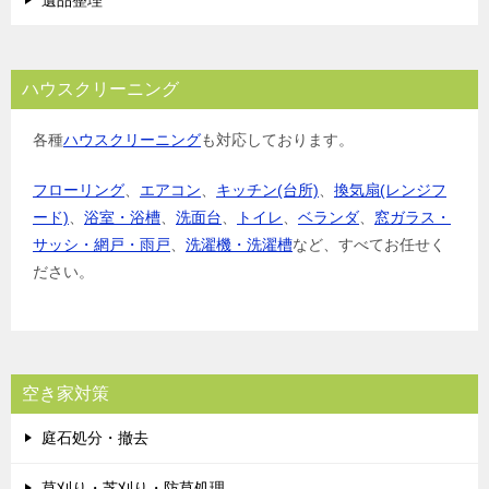
遺品整理
ハウスクリーニング
各種
ハウスクリーニング
も対応しております。
フローリング
、
エアコン
、
キッチン(台所)
、
換気扇(レンジフ
ード)
、
浴室・浴槽
、
洗面台
、
トイレ
、
ベランダ
、
窓ガラス・
サッシ・網戸・雨戸
、
洗濯機・洗濯槽
など、すべてお任せく
ださい。
空き家対策
庭石処分・撤去
草刈り・芝刈り・防草処理