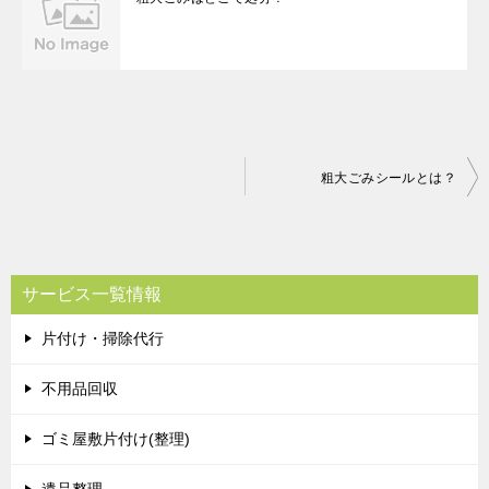
投
粗大ごみシールとは？
稿
ナ
ビ
サービス一覧情報
ゲ
片付け・掃除代行
ー
シ
不用品回収
ョ
ゴミ屋敷片付け(整理)
ン