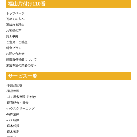
福山片付け110番
トップページ
初めての方へ
選ばれる理由
お客様の声
施工事例
ご意見・ご感想
料金プラン
お問い合わせ
賠償責任補償について
加盟希望の業者の方へ
サービス一覧
-不用品回収
-遺品整理
-ゴミ屋敷整理･片付け
-庭石処分・撤去
-ハウスクリーニング
-特殊清掃
-ハチ駆除
-庭木伐採
-庭木剪定