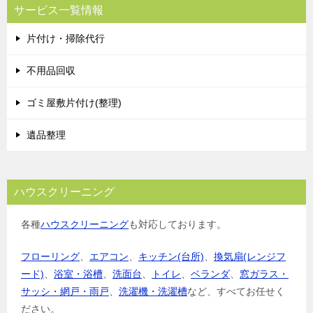
サービス一覧情報
片付け・掃除代行
不用品回収
ゴミ屋敷片付け(整理)
遺品整理
ハウスクリーニング
各種
ハウスクリーニング
も対応しております。
フローリング
、
エアコン
、
キッチン(台所)
、
換気扇(レンジフ
ード)
、
浴室・浴槽
、
洗面台
、
トイレ
、
ベランダ
、
窓ガラス・
サッシ・網戸・雨戸
、
洗濯機・洗濯槽
など、すべてお任せく
ださい。