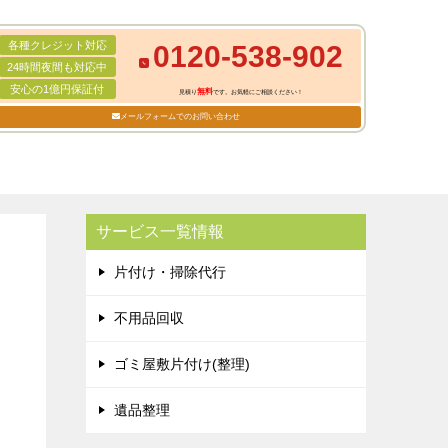
各種クレジット対応
0120-538-902
24時間夜間も対応中
安心の1億円保証付
無料
見積り
です。お気軽にご相談ください！
メールフォームでのお問い合わせ
サービス一覧情報
片付け・掃除代行
不用品回収
ゴミ屋敷片付け(整理)
遺品整理