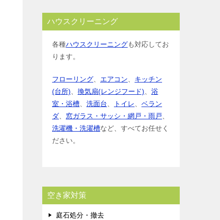
ハウスクリーニング
各種
ハウスクリーニング
も対応してお
ります。
フローリング
、
エアコン
、
キッチン
(台所)
、
換気扇(レンジフード)
、
浴
室・浴槽
、
洗面台
、
トイレ
、
ベラン
ダ
、
窓ガラス・サッシ・網戸・雨戸
、
洗濯機・洗濯槽
など、すべてお任せく
ださい。
空き家対策
庭石処分・撤去