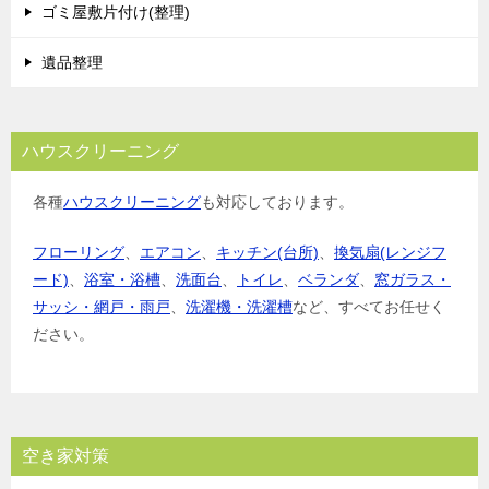
ゴミ屋敷片付け(整理)
遺品整理
ハウスクリーニング
各種
ハウスクリーニング
も対応しております。
フローリング
、
エアコン
、
キッチン(台所)
、
換気扇(レンジフ
ード)
、
浴室・浴槽
、
洗面台
、
トイレ
、
ベランダ
、
窓ガラス・
サッシ・網戸・雨戸
、
洗濯機・洗濯槽
など、すべてお任せく
ださい。
空き家対策