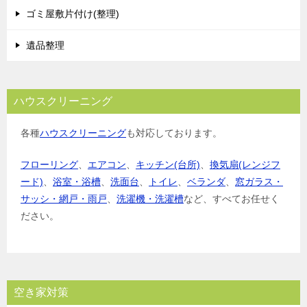
ョ
ゴミ屋敷片付け(整理)
ン
遺品整理
ハウスクリーニング
各種
ハウスクリーニング
も対応しております。
フローリング
、
エアコン
、
キッチン(台所)
、
換気扇(レンジフ
ード)
、
浴室・浴槽
、
洗面台
、
トイレ
、
ベランダ
、
窓ガラス・
サッシ・網戸・雨戸
、
洗濯機・洗濯槽
など、すべてお任せく
ださい。
空き家対策