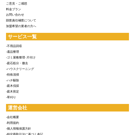
ご意見・ご感想
料金プラン
お問い合わせ
賠償責任補償について
加盟希望の業者の方へ
サービス一覧
-不用品回収
-遺品整理
-ゴミ屋敷整理･片付け
-庭石処分・撤去
-ハウスクリーニング
-特殊清掃
-ハチ駆除
-庭木伐採
-庭木剪定
-草刈り
運営会社
-会社概要
-利用規約
-個人情報保護方針
-特定商取引法に基づく表記