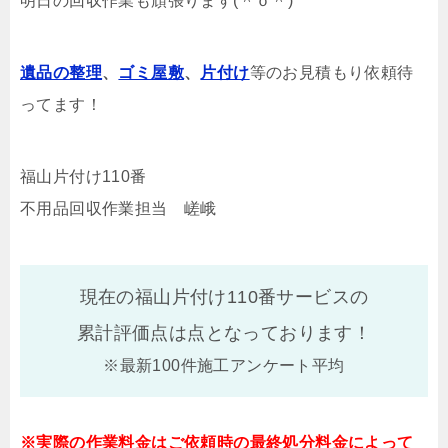
明日の回収作業も頑張ります(＾ｏ＾)
遺品の整理
、
ゴミ屋敷
、
片付け
等のお見積もり依頼待
ってます！
福山片付け110番
不用品回収作業担当 嵯峨
現在の福山片付け110番サービスの
累計評価点は
点となっております！
※最新100件施工アンケート平均
※実際の作業料金はご依頼時の最終処分料金によって