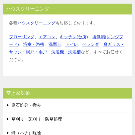
ハウスクリーニング
各種
ハウスクリーニング
も対応しております。
フローリング
、
エアコン
、
キッチン(台所)
、
換気扇(レンジフ
ード)
、
浴室・浴槽
、
洗面台
、
トイレ
、
ベランダ
、
窓ガラス・
サッシ・網戸・雨戸
、
洗濯機・洗濯槽
など、すべてお任せく
ださい。
空き家対策
庭石処分・撤去
草刈り・芝刈り・防草処理
蜂（ハチ）駆除