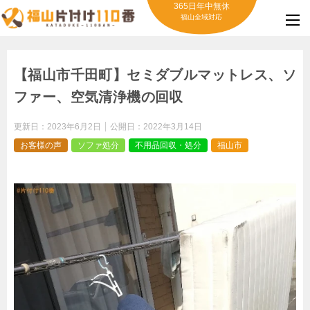
365日年中無休
福山全域対応
【福山市千田町】セミダブルマットレス、ソ
ファー、空気清浄機の回収
更新日：
2023年6月2日
公開日：
2022年3月14日
お客様の声
ソファ処分
不用品回収・処分
福山市