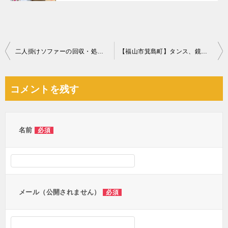
投
二人掛けソファーの回収・処分ご依頼 お客様の声
【福山市箕島町】タンス、鏡台、ダブルベッドマットレス等の回収
稿
ナ
コメントを残す
ビ
ゲ
ー
名前
必須
シ
ョ
ン
メール（公開されません）
必須