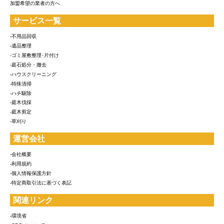
加盟希望の業者の方へ
サービス一覧
-不用品回収
-遺品整理
-ゴミ屋敷整理･片付け
-庭石処分・撤去
-ハウスクリーニング
-特殊清掃
-ハチ駆除
-庭木伐採
-庭木剪定
-草刈り
運営会社
-会社概要
-利用規約
-個人情報保護方針
-特定商取引法に基づく表記
関連リンク
-環境省