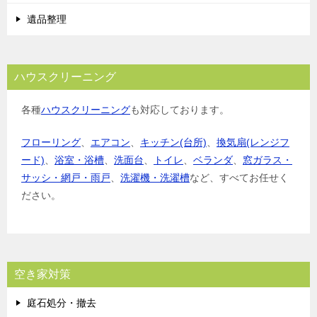
遺品整理
ハウスクリーニング
各種
ハウスクリーニング
も対応しております。
フローリング
、
エアコン
、
キッチン(台所)
、
換気扇(レンジフ
ード)
、
浴室・浴槽
、
洗面台
、
トイレ
、
ベランダ
、
窓ガラス・
サッシ・網戸・雨戸
、
洗濯機・洗濯槽
など、すべてお任せく
ださい。
空き家対策
庭石処分・撤去