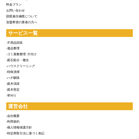
料金プラン
お問い合わせ
賠償責任補償について
加盟希望の業者の方へ
サービス一覧
-不用品回収
-遺品整理
-ゴミ屋敷整理･片付け
-庭石処分・撤去
-ハウスクリーニング
-特殊清掃
-ハチ駆除
-庭木伐採
-庭木剪定
-草刈り
運営会社
-会社概要
-利用規約
-個人情報保護方針
-特定商取引法に基づく表記