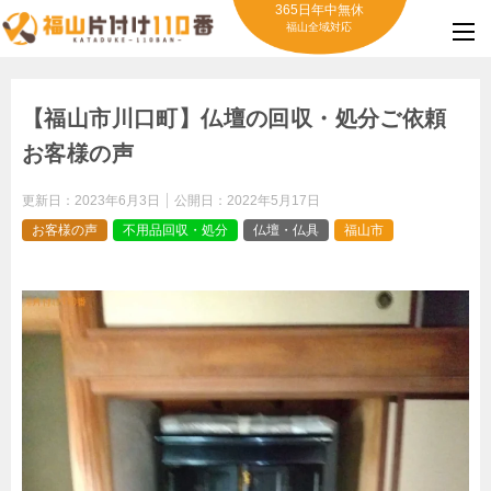
365日年中無休
福山全域対応
【福山市川口町】仏壇の回収・処分ご依頼
お客様の声
更新日：
2023年6月3日
公開日：
2022年5月17日
お客様の声
不用品回収・処分
仏壇・仏具
福山市