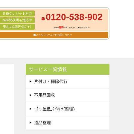
各種クレジット対応
0120-538-902
24時間夜間も対応中
安心の1億円保証付
無料
見積り
です。お気軽にご相談ください！
メールフォームでのお問い合わせ
サービス一覧情報
片付け・掃除代行
不用品回収
ゴミ屋敷片付け(整理)
遺品整理