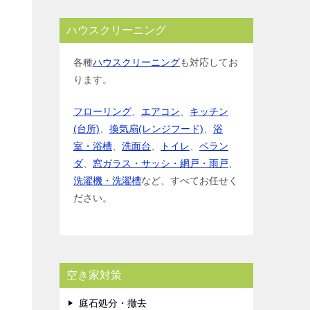
ハウスクリーニング
各種
ハウスクリーニング
も対応してお
ります。
フローリング
、
エアコン
、
キッチン
(台所)
、
換気扇(レンジフード)
、
浴
室・浴槽
、
洗面台
、
トイレ
、
ベラン
ダ
、
窓ガラス・サッシ・網戸・雨戸
、
洗濯機・洗濯槽
など、すべてお任せく
ださい。
空き家対策
庭石処分・撤去