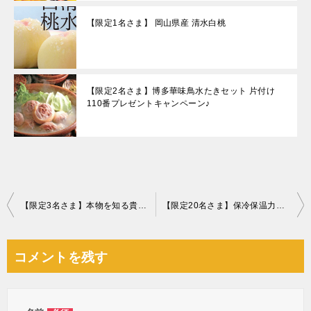
【限定1名さま】 岡山県産 清水白桃
【限定2名さま】博多華味鳥水たきセット 片付け
110番プレゼントキャンペーン♪
投
【限定3名さま】本物を知る貴方に真の山の幸を!! 秋の味覚 国産松茸！！
【限定20名さま】保冷保温力は史上最強！？サーモス真空断熱タンブラーセット
稿
ナ
コメントを残す
ビ
ゲ