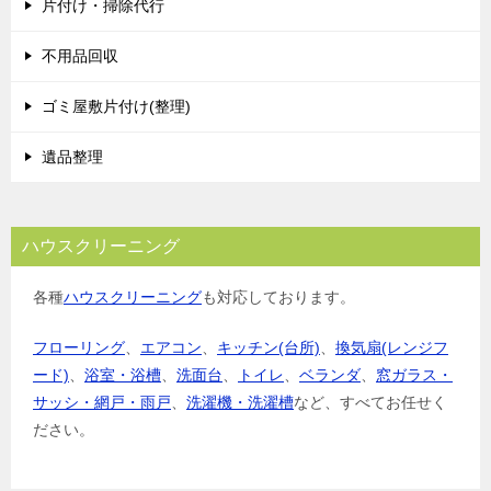
片付け・掃除代行
不用品回収
ゴミ屋敷片付け(整理)
遺品整理
ハウスクリーニング
各種
ハウスクリーニング
も対応しております。
フローリング
、
エアコン
、
キッチン(台所)
、
換気扇(レンジフ
ード)
、
浴室・浴槽
、
洗面台
、
トイレ
、
ベランダ
、
窓ガラス・
サッシ・網戸・雨戸
、
洗濯機・洗濯槽
など、すべてお任せく
ださい。