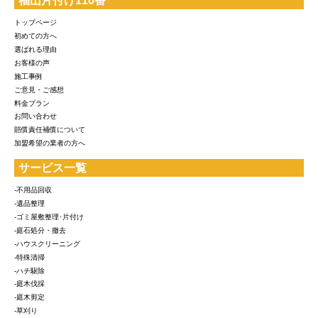
福山片付け110番
トップページ
初めての方へ
選ばれる理由
お客様の声
施工事例
ご意見・ご感想
料金プラン
お問い合わせ
賠償責任補償について
加盟希望の業者の方へ
サービス一覧
-不用品回収
-遺品整理
-ゴミ屋敷整理･片付け
-庭石処分・撤去
-ハウスクリーニング
-特殊清掃
-ハチ駆除
-庭木伐採
-庭木剪定
-草刈り