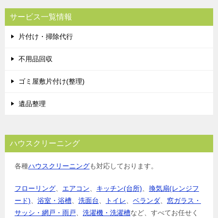
サービス一覧情報
片付け・掃除代行
不用品回収
ゴミ屋敷片付け(整理)
遺品整理
ハウスクリーニング
各種
ハウスクリーニング
も対応しております。
フローリング
、
エアコン
、
キッチン(台所)
、
換気扇(レンジフ
ード)
、
浴室・浴槽
、
洗面台
、
トイレ
、
ベランダ
、
窓ガラス・
サッシ・網戸・雨戸
、
洗濯機・洗濯槽
など、すべてお任せく