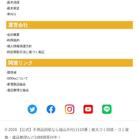
-庭木伐採
-庭木剪定
-草刈り
運営会社
-会社概要
-利用規約
-個人情報保護方針
-特定商取引法に基づく表記
関連リンク
-環境省
-SDGsについて
-家電製品協会
-遺品整理士協会
© 2026 【公式】不用品回収なら福山片付け110番｜粗大ゴミ回収・ゴミ屋
敷・遺品整理など24時間受付中！