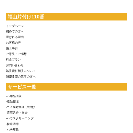
福山片付け110番
トップページ
初めての方へ
選ばれる理由
お客様の声
施工事例
ご意見・ご感想
料金プラン
お問い合わせ
賠償責任補償について
加盟希望の業者の方へ
サービス一覧
-不用品回収
-遺品整理
-ゴミ屋敷整理･片付け
-庭石処分・撤去
-ハウスクリーニング
-特殊清掃
-ハチ駆除