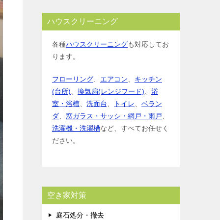
ハウスクリーニング
各種
ハウスクリーニング
も対応してお
ります。
フローリング
、
エアコン
、
キッチン
(台所)
、
換気扇(レンジフード)
、
浴
室・浴槽
、
洗面台
、
トイレ
、
ベラン
ダ
、
窓ガラス・サッシ・網戸・雨戸
、
洗濯機・洗濯槽
など、すべてお任せく
ださい。
空き家対策
庭石処分・撤去