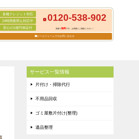
各種クレジット対応
0120-538-902
24時間夜間も対応中
安心の1億円保証付
無料
見積り
です。お気軽にご相談ください！
メールフォームでのお問い合わせ
サービス一覧情報
片付け・掃除代行
不用品回収
ゴミ屋敷片付け(整理)
遺品整理