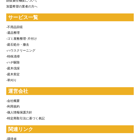
賠償責任補償について
加盟希望の業者の方へ
サービス一覧
-不用品回収
-遺品整理
-ゴミ屋敷整理･片付け
-庭石処分・撤去
-ハウスクリーニング
-特殊清掃
-ハチ駆除
-庭木伐採
-庭木剪定
-草刈り
運営会社
-会社概要
-利用規約
-個人情報保護方針
-特定商取引法に基づく表記
関連リンク
-環境省