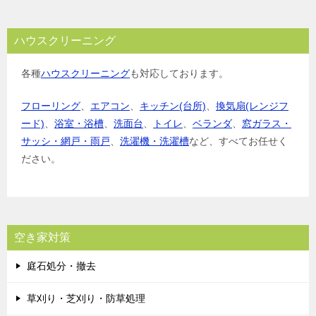
ハウスクリーニング
各種
ハウスクリーニング
も対応しております。
フローリング
、
エアコン
、
キッチン(台所)
、
換気扇(レンジフ
ード)
、
浴室・浴槽
、
洗面台
、
トイレ
、
ベランダ
、
窓ガラス・
サッシ・網戸・雨戸
、
洗濯機・洗濯槽
など、すべてお任せく
ださい。
空き家対策
庭石処分・撤去
草刈り・芝刈り・防草処理