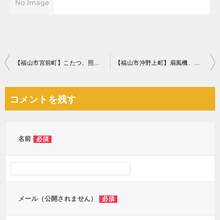
投
【福山市宮前町】こたつ、照明器具、一般ごみ等の回収・処分ご依頼
【福山市沖野上町】扇風機、布団、かご、スタンド物干し等の回収
稿
ナ
コメントを残す
ビ
ゲ
ー
名前
必須
シ
ョ
ン
メール（公開されません）
必須