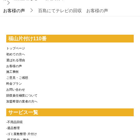
お客様の声
百島にてテレビの回収 お客様の声
福山片付け110番
トップページ
初めての方へ
選ばれる理由
お客様の声
施工事例
ご意見・ご感想
料金プラン
お問い合わせ
賠償責任補償について
加盟希望の業者の方へ
サービス一覧
-不用品回収
-遺品整理
-ゴミ屋敷整理･片付け
-庭石処分・撤去