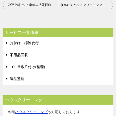
投
沖野上町で2ｔ車積み放題回収のお客様の声
横島にてハウスクリーニング お客様の声
稿
ナ
ビ
サービス一覧情報
ゲ
片付け・掃除代行
ー
シ
不用品回収
ョ
ゴミ屋敷片付け(整理)
ン
遺品整理
ハウスクリーニング
各種
ハウスクリーニング
も対応しております。