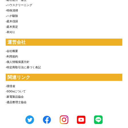
-ハウスクリーニング
-特殊清掃
-ハチ駆除
-庭木伐採
-庭木剪定
-草刈り
運営会社
-会社概要
-利用規約
-個人情報保護方針
-特定商取引法に基づく表記
関連リンク
-環境省
-SDGsについて
-家電製品協会
-遺品整理士協会