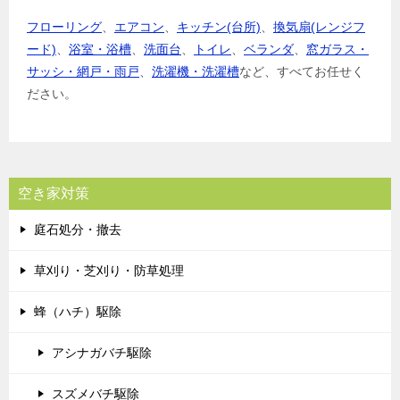
フローリング
、
エアコン
、
キッチン(台所)
、
換気扇(レンジフ
ード)
、
浴室・浴槽
、
洗面台
、
トイレ
、
ベランダ
、
窓ガラス・
サッシ・網戸・雨戸
、
洗濯機・洗濯槽
など、すべてお任せく
ださい。
空き家対策
庭石処分・撤去
草刈り・芝刈り・防草処理
蜂（ハチ）駆除
アシナガバチ駆除
スズメバチ駆除