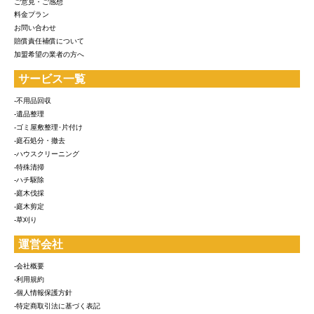
ご意見・ご感想
料金プラン
お問い合わせ
賠償責任補償について
加盟希望の業者の方へ
サービス一覧
-不用品回収
-遺品整理
-ゴミ屋敷整理･片付け
-庭石処分・撤去
-ハウスクリーニング
-特殊清掃
-ハチ駆除
-庭木伐採
-庭木剪定
-草刈り
運営会社
-会社概要
-利用規約
-個人情報保護方針
-特定商取引法に基づく表記