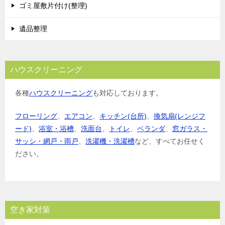
ゴミ屋敷片付け(整理)
ン
遺品整理
ハウスクリーニング
各種
ハウスクリーニング
も対応しております。
フローリング
、
エアコン
、
キッチン(台所)
、
換気扇(レンジフ
ード)
、
浴室・浴槽
、
洗面台
、
トイレ
、
ベランダ
、
窓ガラス・
サッシ・網戸・雨戸
、
洗濯機・洗濯槽
など、すべてお任せく
ださい。
空き家対策