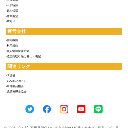
-ハチ駆除
-庭木伐採
-庭木剪定
-草刈り
運営会社
-会社概要
-利用規約
-個人情報保護方針
-特定商取引法に基づく表記
関連リンク
-環境省
-SDGsについて
-家電製品協会
-遺品整理士協会
© 2026 【公式】不用品回収なら福山片付け110番｜粗大ゴミ回収・ゴミ屋