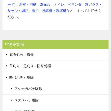
ード)
、
浴室・浴槽
、
洗面台
、
トイレ
、
ベランダ
、
窓ガラス・
サッシ・網戸・雨戸
、
洗濯機・洗濯槽
など、すべてお任せく
ださい。
空き家対策
庭石処分・撤去
草刈り・芝刈り・防草処理
蜂（ハチ）駆除
アシナガバチ駆除
スズメバチ駆除