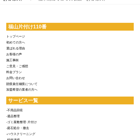
福山片付け110番
トップページ
初めての方へ
選ばれる理由
お客様の声
施工事例
ご意見・ご感想
料金プラン
お問い合わせ
賠償責任補償について
加盟希望の業者の方へ
サービス一覧
-不用品回収
-遺品整理
-ゴミ屋敷整理･片付け
-庭石処分・撤去
-ハウスクリーニング
-特殊清掃