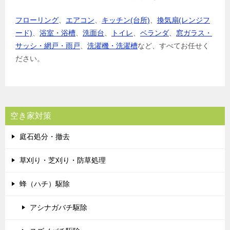
フローリング
、
エアコン
、
キッチン(台所)
、
換気扇(レンジフ
ード)
、
浴室・浴槽
、
洗面台
、
トイレ
、
ベランダ
、
窓ガラス・
サッシ・網戸・雨戸
、
洗濯機・洗濯槽
など、すべてお任せく
ださい。
空き家対策
庭石処分・撤去
草刈り・芝刈り・防草処理
蜂（ハチ）駆除
アシナガバチ駆除