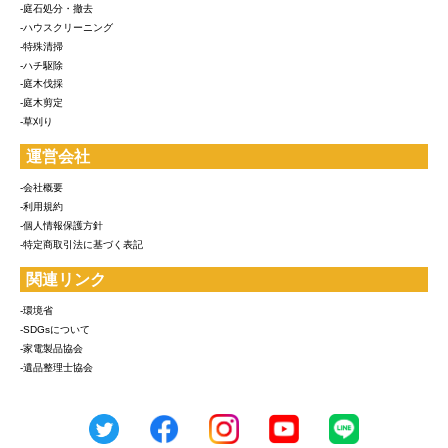
-庭石処分・撤去
-ハウスクリーニング
-特殊清掃
-ハチ駆除
-庭木伐採
-庭木剪定
-草刈り
運営会社
-会社概要
-利用規約
-個人情報保護方針
-特定商取引法に基づく表記
関連リンク
-環境省
-SDGsについて
-家電製品協会
-遺品整理士協会