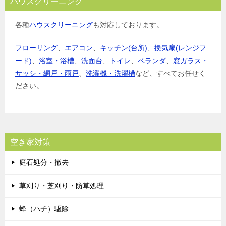
ハウスクリーニング
各種
ハウスクリーニング
も対応しております。
フローリング
、
エアコン
、
キッチン(台所)
、
換気扇(レンジフ
ード)
、
浴室・浴槽
、
洗面台
、
トイレ
、
ベランダ
、
窓ガラス・
サッシ・網戸・雨戸
、
洗濯機・洗濯槽
など、すべてお任せく
ださい。
空き家対策
庭石処分・撤去
草刈り・芝刈り・防草処理
蜂（ハチ）駆除