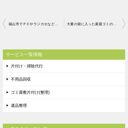
投
福山市でＰＣやラジカセなど回収のご依頼 お客様の声
大量の袋に入った家庭ゴミの回収も対応可能！当日量が増えてしまったが、それにも対応してもらえた、とお喜び頂けました！
稿
ナ
ビ
サービス一覧情報
ゲ
片付け・掃除代行
ー
シ
不用品回収
ョ
ゴミ屋敷片付け(整理)
ン
遺品整理