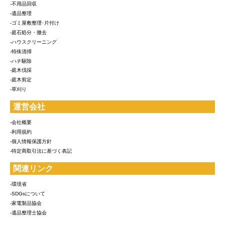
-不用品回収
-遺品整理
-ゴミ屋敷整理･片付け
-庭石処分・撤去
-ハウスクリーニング
-特殊清掃
-ハチ駆除
-庭木伐採
-庭木剪定
-草刈り
運営会社
-会社概要
-利用規約
-個人情報保護方針
-特定商取引法に基づく表記
関連リンク
-環境省
-SDGsについて
-家電製品協会
-遺品整理士協会