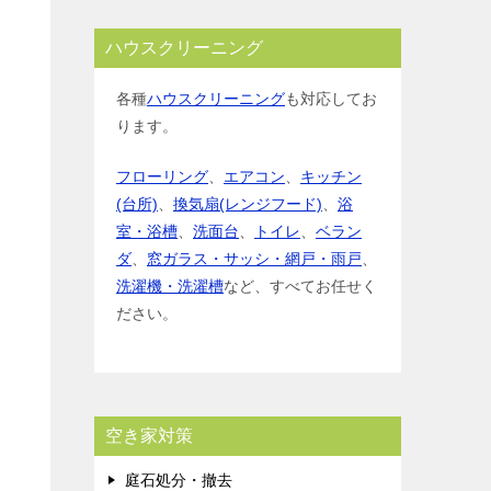
ハウスクリーニング
各種
ハウスクリーニング
も対応してお
ります。
フローリング
、
エアコン
、
キッチン
(台所)
、
換気扇(レンジフード)
、
浴
室・浴槽
、
洗面台
、
トイレ
、
ベラン
ダ
、
窓ガラス・サッシ・網戸・雨戸
、
洗濯機・洗濯槽
など、すべてお任せく
ださい。
空き家対策
庭石処分・撤去