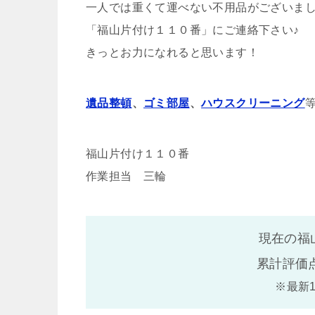
一人では重くて運べない不用品がございま
「福山片付け１１０番」にご連絡下さい♪
きっとお力になれると思います！
遺品整頓
、
ゴミ部屋
、
ハウスクリーニング
福山片付け１１０番
作業担当 三輪
現在の福
累計評価
※最新