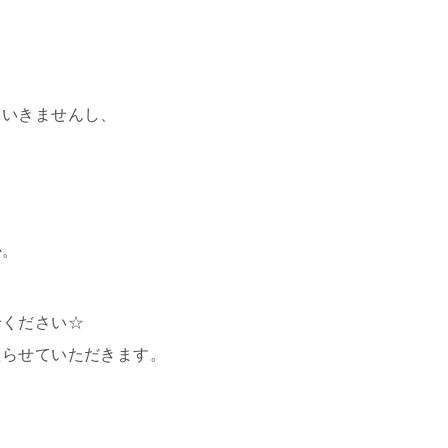
もいきませんし、
；
か。
せください☆
たらせていただきます。