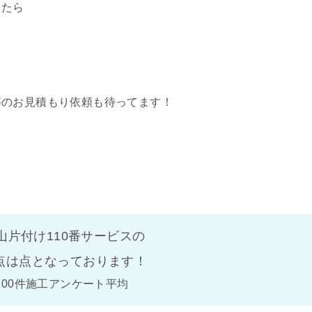
したら
等のお見積もり依頼も待ってます！
山片付け110番サービスの
点は
点となっております！
100件施工アンケート平均