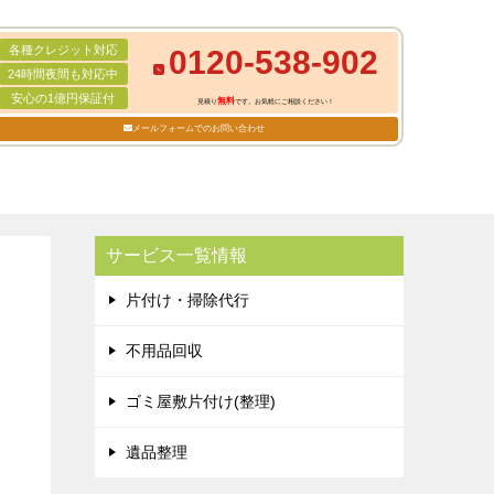
各種クレジット対応
0120-538-902
24時間夜間も対応中
安心の1億円保証付
無料
見積り
です。お気軽にご相談ください！
メールフォームでのお問い合わせ
サービス一覧情報
片付け・掃除代行
不用品回収
ゴミ屋敷片付け(整理)
遺品整理